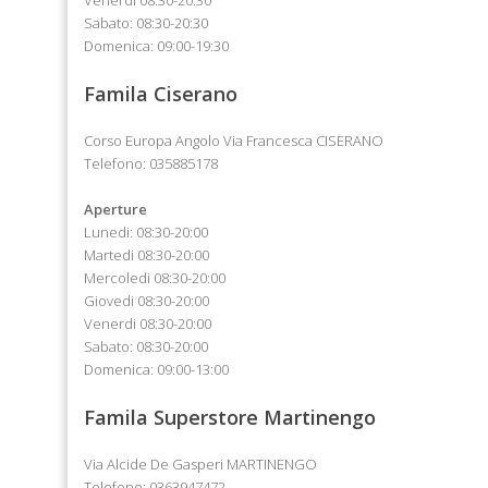
Venerdi 08:30-20:30
Sabato: 08:30-20:30
Domenica: 09:00-19:30
Famila Ciserano
Corso Europa Angolo Via Francesca CISERANO
Telefono: 035885178
Aperture
Lunedi: 08:30-20:00
Martedi 08:30-20:00
Mercoledi 08:30-20:00
Giovedi 08:30-20:00
Venerdi 08:30-20:00
Sabato: 08:30-20:00
Domenica: 09:00-13:00
Famila Superstore Martinengo
Via Alcide De Gasperi MARTINENGO
Telefono: 0363947472