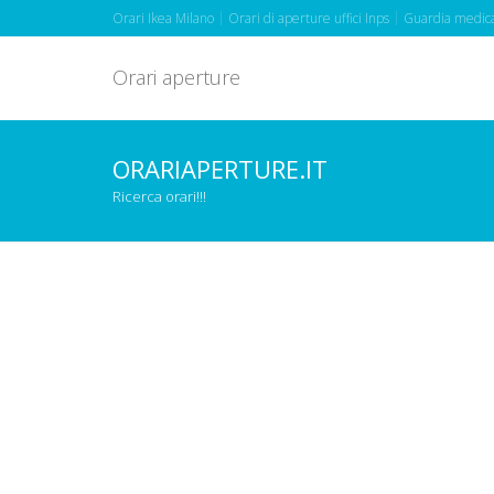
Orari Ikea Milano
Orari di aperture uffici Inps
Guardia medica
Orari aperture
ORARIAPERTURE.IT
Ricerca orari!!!