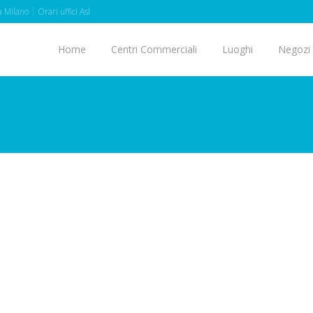
 Milano
Orari uffici Asl
Home
Centri Commerciali
Luoghi
Negozi